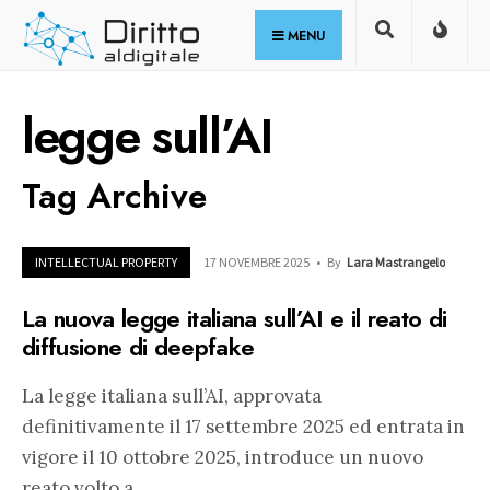
for:
Skip
MENU
to
content
legge sull’AI
Tag Archive
INTELLECTUAL PROPERTY
17 NOVEMBRE 2025
•
By
Lara Mastrangelo
La nuova legge italiana sull’AI e il reato di
diffusione di deepfake
La legge italiana sull’AI, approvata
definitivamente il 17 settembre 2025 ed entrata in
vigore il 10 ottobre 2025, introduce un nuovo
reato volto a
...