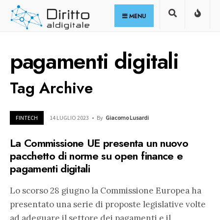
for:
Skip
MENU
to
content
pagamenti digitali
Tag Archive
FINTECH
14 LUGLIO 2023
•
By
Giacomo Lusardi
La Commissione UE presenta un nuovo
pacchetto di norme su open finance e
pagamenti digitali
Lo scorso 28 giugno la Commissione Europea ha
presentato una serie di proposte legislative volte
ad adeguare il settore dei pagamenti e il