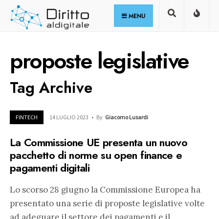
for:
Skip
MENU
to
content
proposte legislative
Tag Archive
FINTECH
14 LUGLIO 2023
•
By
Giacomo Lusardi
La Commissione UE presenta un nuovo
pacchetto di norme su open finance e
pagamenti digitali
Lo scorso 28 giugno la Commissione Europea ha
presentato una serie di proposte legislative volte
ad adeguare il settore dei pagamenti e il