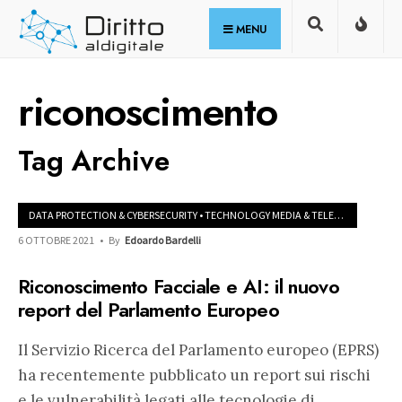
for:
Skip
MENU
to
content
riconoscimento
Tag Archive
DATA PROTECTION & CYBERSECURITY
•
TECHNOLOGY MEDIA & TELECOM
6 OTTOBRE 2021
•
By
Edoardo Bardelli
Riconoscimento Facciale e AI: il nuovo
report del Parlamento Europeo
Il Servizio Ricerca del Parlamento europeo (EPRS)
ha recentemente pubblicato un report sui rischi
e le vulnerabilità legati alle tecnologie di
...