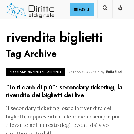
for:
Skip
MENU
to
content
rivendita biglietti
Tag Archive
SPORTS MEDIA & ENTERTAINMENT
27 FEBBRAIO 2026
•
By
Enila Elezi
“Io ti darò di più”: secondary ticketing, la
rivendita dei biglietti dei live
Il secondary ticketing, ossia la rivendita dei
biglietti, rappresenta un fenomeno sempre più
rilevante nel mercato degli eventi dal vivo,
caratterizzato dalla
...