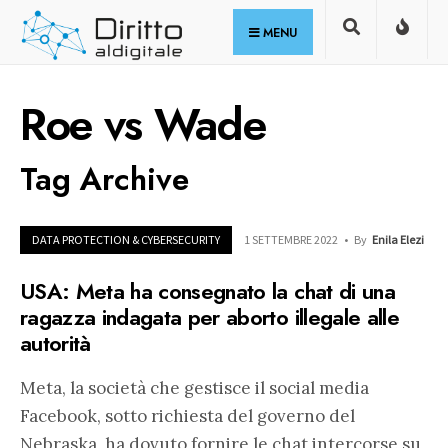
for:
Skip
MENU
to
content
Roe vs Wade
Tag Archive
DATA PROTECTION & CYBERSECURITY
1 SETTEMBRE 2022
•
By
Enila Elezi
USA: Meta ha consegnato la chat di una
ragazza indagata per aborto illegale alle
autorità
Meta, la società che gestisce il social media
Facebook, sotto richiesta del governo del
Nebraska, ha dovuto fornire le chat intercorse su