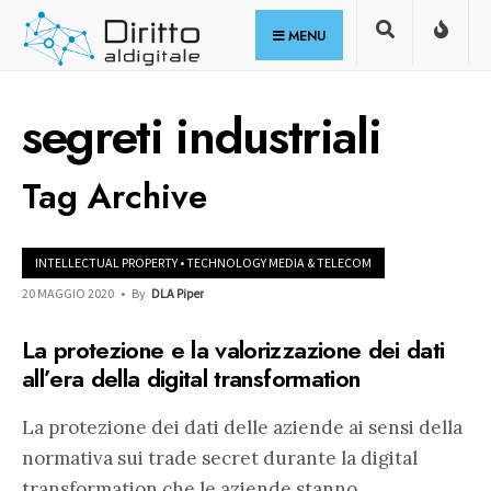
for:
Skip
MENU
to
content
segreti industriali
Tag Archive
INTELLECTUAL PROPERTY
•
TECHNOLOGY MEDIA & TELECOM
20 MAGGIO 2020
•
By
DLA Piper
La protezione e la valorizzazione dei dati
all’era della digital transformation
La protezione dei dati delle aziende ai sensi della
normativa sui trade secret durante la digital
transformation che le aziende stanno