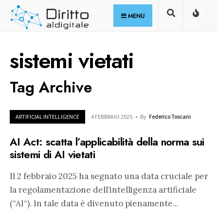
for:
Skip
MENU
to
content
sistemi vietati
Tag Archive
ARTIFICIAL INTELLIGENCE
4 FEBBRAIO 2025
•
By
Federico Toscani
AI Act: scatta l’applicabilità della norma sui
sistemi di AI vietati
Il 2 febbraio 2025 ha segnato una data cruciale per
la regolamentazione dell’intelligenza artificiale
(“AI“). In tale data è divenuto pienamente
...