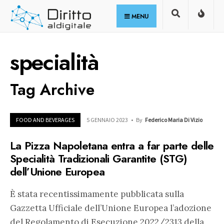
for:
Skip
MENU
to
content
specialità
Tag Archive
FOOD AND BEVERAGES
5 GENNAIO 2023
•
By
Federico Maria Di Vizio
La Pizza Napoletana entra a far parte delle
Specialità Tradizionali Garantite (STG)
dell’Unione Europea
È stata recentissimamente pubblicata sulla
Gazzetta Ufficiale dell’Unione Europea l’adozione
del Regolamento di Esecuzione 2022/2313 della