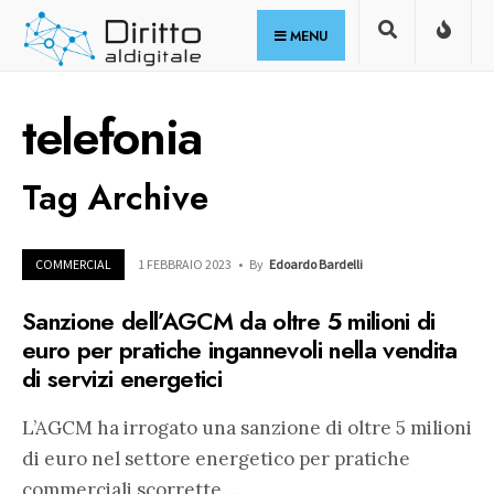
for:
Skip
MENU
to
content
telefonia
Tag Archive
COMMERCIAL
1 FEBBRAIO 2023
•
By
Edoardo Bardelli
Sanzione dell’AGCM da oltre 5 milioni di
euro per pratiche ingannevoli nella vendita
di servizi energetici
L’AGCM ha irrogato una sanzione di oltre 5 milioni
di euro nel settore energetico per pratiche
commerciali scorrette.
...