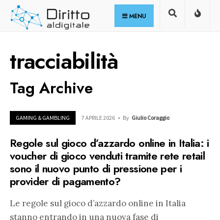
for:
Skip
MENU
to
content
tracciabilità
Tag Archive
GAMING & GAMBLING
7 APRILE 2026
•
By
Giulio Coraggio
Regole sul gioco d’azzardo online in Italia: i
voucher di gioco venduti tramite rete retail
sono il nuovo punto di pressione per i
provider di pagamento?
Le regole sul gioco d’azzardo online in Italia
stanno entrando in una nuova fase di