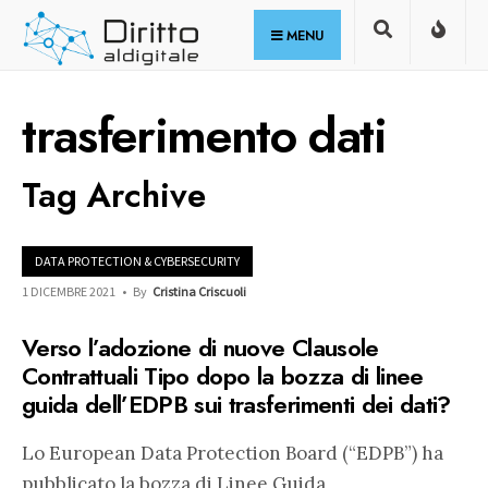
for:
Skip
MENU
to
content
trasferimento dati
Tag Archive
DATA PROTECTION & CYBERSECURITY
1 DICEMBRE 2021
•
By
Cristina Criscuoli
Verso l’adozione di nuove Clausole
Contrattuali Tipo dopo la bozza di linee
guida dell’EDPB sui trasferimenti dei dati?
Lo European Data Protection Board (“EDPB”) ha
pubblicato la bozza di Linee Guida