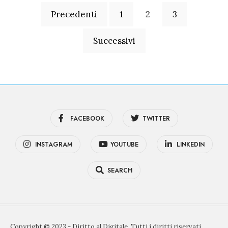
Paginazione
Precedenti
1
2
3
degli
articoli
Successivi
FACEBOOK
TWITTER
INSTAGRAM
YOUTUBE
LINKEDIN
SEARCH
Copyright © 2023 - Diritto al Digitale. Tutti i diritti riservati.