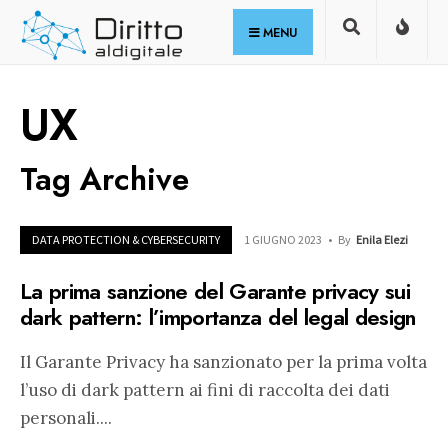
for:
Skip
MENU
to
content
UX
Tag Archive
DATA PROTECTION & CYBERSECURITY
1 GIUGNO 2023
•
By
Enila Elezi
La prima sanzione del Garante privacy sui
dark pattern: l’importanza del legal design
Il Garante Privacy ha sanzionato per la prima volta
l’uso di dark pattern ai fini di raccolta dei dati
personali.
...