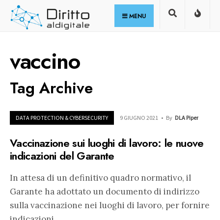
for:
Skip
MENU
to
content
vaccino
Tag Archive
DATA PROTECTION & CYBERSECURITY
9 GIUGNO 2021
•
By
DLA Piper
Vaccinazione sui luoghi di lavoro: le nuove
indicazioni del Garante
In attesa di un definitivo quadro normativo, il
Garante ha adottato un documento di indirizzo
sulla vaccinazione nei luoghi di lavoro, per fornire
indicazioni
...