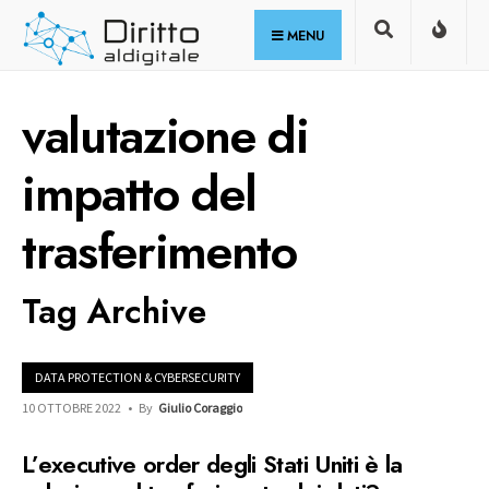
for:
Skip
MENU
to
content
valutazione di
impatto del
trasferimento
Tag Archive
DATA PROTECTION & CYBERSECURITY
10 OTTOBRE 2022
•
By
Giulio Coraggio
L’executive order degli Stati Uniti è la