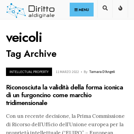
for:
Skip
MENU
to
content
veicoli
Tag Archive
INTELLECTUAL PROPERTY
11 MARZO 2022
•
By
Tamara D'Angeli
Riconosciuta la validità della forma iconica
di un furgoncino come marchio
tridimensionale
Con un recente decisione, la Prima Commissione
di Ricorso dell’Ufficio dell’Unione europea per la
proprietà intellettuale (“EUIPO” – European
...