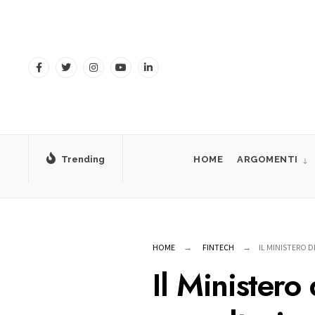
for:
Skip
to
content
Trending
HOME
ARGOMENTI
HOME
FINTECH
IL MINISTERO D
Il Ministero