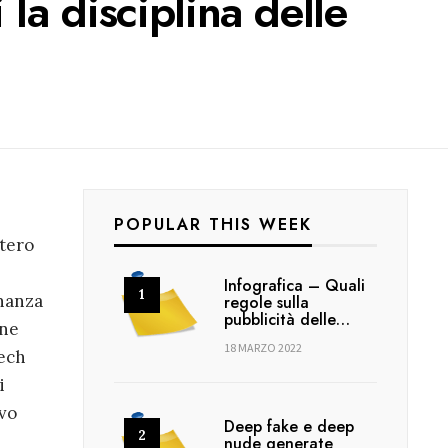
la disciplina delle
POPULAR THIS WEEK
stero
Infografica – Quali
inanza
regole sulla
pubblicità delle…
one
18 MARZO 2022
Tech
i
ivo
Deep fake e deep
nude generate