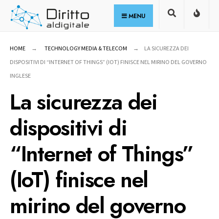
for:
Skip
MENU
to
content
HOME
TECHNOLOGY MEDIA & TELECOM
LA SICUREZZA DEI
DISPOSITIVI DI “INTERNET OF THINGS” (IOT) FINISCE NEL MIRINO DEL GOVERNO
INGLESE
La sicurezza dei
dispositivi di
“Internet of Things”
(IoT) finisce nel
mirino del governo