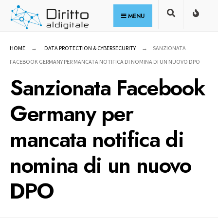
for:
Skip
MENU
to
content
HOME
DATA PROTECTION & CYBERSECURITY
SANZIONATA
FACEBOOK GERMANY PER MANCATA NOTIFICA DI NOMINA DI UN NUOVO DPO
Sanzionata Facebook
Germany per
mancata notifica di
nomina di un nuovo
DPO