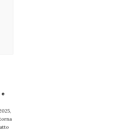
à e
2025,
 torna
atto