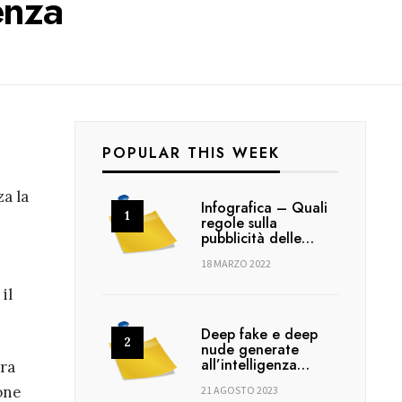
enza
POPULAR THIS WEEK
za la
Infografica – Quali
regole sulla
pubblicità delle…
18 MARZO 2022
il
Deep fake e deep
nude generate
all’intelligenza…
era
ione
21 AGOSTO 2023