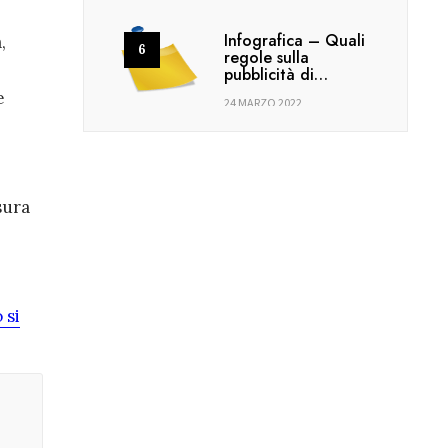
Infografica – Quali
,
regole sulla
pubblicità di…
e
24 MARZO 2022
sura
 si