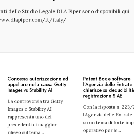
enti dello Studio Legale DLA Piper sono disponibili qui
www.dlapiper.com/it/italy/
Concessa autorizzazione ad
Patent Box e software:
appellare nella causa Getty
l’Agenzia delle Entrate
Images vs Stability AI
chiarisce su deducibilit
registrazione SIAE
La controversia tra Getty
Con la risposta n. 223/
Images e Stability AI
l’Agenzia delle Entrate
rappresenta uno dei
su un tema di forte imp
precedenti di maggior
operativo per le
...
rilievo sul tema
...