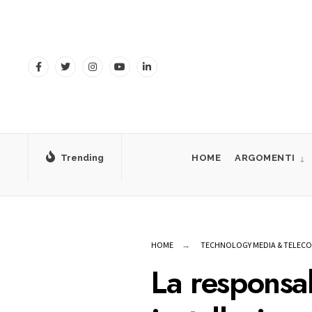
for:
Skip
to
content
Trending
HOME
ARGOMENTI
HOME
TECHNOLOGY MEDIA & TELEC
La responsab