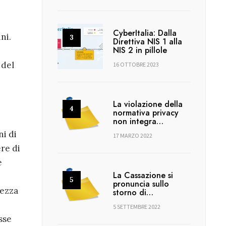
CyberItalia: Dalla
ni.
Direttiva NIS 1 alla
NIS 2 in pillole
 del
16 OTTOBRE 2023
La violazione della
normativa privacy
non integra…
ni di
17 MARZO 2022
re di
e
La Cassazione si
pronuncia sullo
lezza
storno di…
5 SETTEMBRE 2022
sse