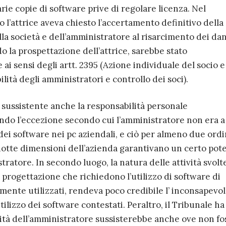
rie copie di software prive di regolare licenza. Nel
o l’attrice aveva chiesto l’accertamento definitivo della
la società e dell’amministratore al risarcimento dei dan
do la prospettazione dell’attrice, sarebbe stato
i sensi degli artt. 2395 (Azione individuale del socio e
ilità degli amministratori e controllo dei soci).
 sussistente anche la responsabilità personale
ando l’eccezione secondo cui l’amministratore non era a
ei software nei pc aziendali, e ciò per almeno due ordi
idotte dimensioni dell’azienda garantivano un certo pote
tratore. In secondo luogo, la natura delle attività svolt
di progettazione che richiedono l’utilizzo di software di
amente utilizzati, rendeva poco credibile l’ inconsapevo
tilizzo dei software contestati. Peraltro, il Tribunale ha
lità dell’amministratore sussisterebbe anche ove non fo