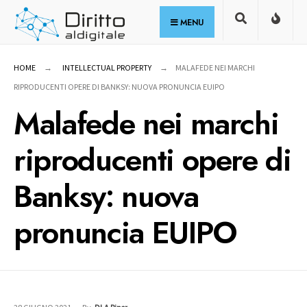
for:
Skip
MENU
to
content
HOME
INTELLECTUAL PROPERTY
MALAFEDE NEI MARCHI
RIPRODUCENTI OPERE DI BANKSY: NUOVA PRONUNCIA EUIPO
Malafede nei marchi
riproducenti opere di
Banksy: nuova
pronuncia EUIPO