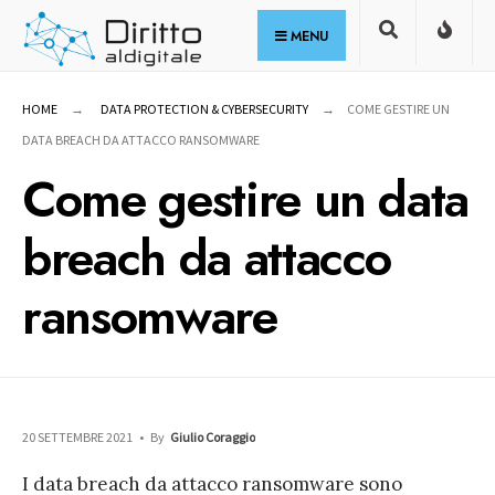
for:
Skip
MENU
to
content
HOME
DATA PROTECTION & CYBERSECURITY
COME GESTIRE UN
DATA BREACH DA ATTACCO RANSOMWARE
Come gestire un data
breach da attacco
ransomware
20 SETTEMBRE 2021
•
By
Giulio Coraggio
I data breach da attacco ransomware sono