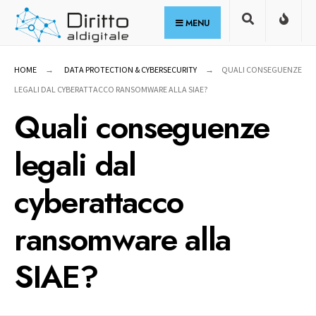
for:
Skip
MENU
to
content
HOME
DATA PROTECTION & CYBERSECURITY
QUALI CONSEGUENZE
LEGALI DAL CYBERATTACCO RANSOMWARE ALLA SIAE?
Quali conseguenze
legali dal
cyberattacco
ransomware alla
SIAE?