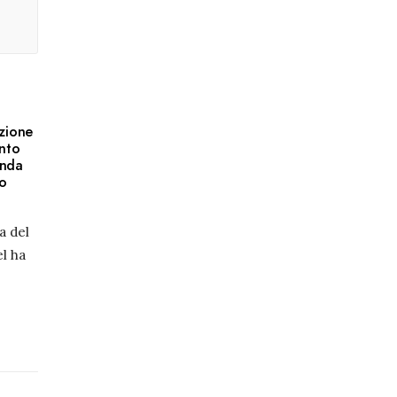
azione
ento
anda
io
a del
el ha