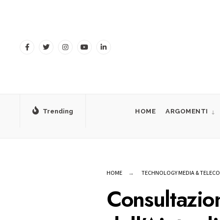
for:
Skip
to
content
Trending
HOME
ARGOMENTI
HOME
TECHNOLOGY MEDIA & TELEC
Consultazione