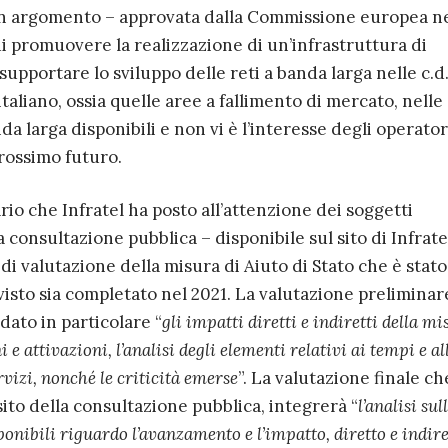
 in argomento – approvata dalla Commissione europea n
 di promuovere la realizzazione di un’infrastruttura di
supportare lo sviluppo delle reti a banda larga nelle c.d
taliano, ossia quelle aree a fallimento di mercato, nelle 
a larga disponibili e non vi è l’interesse degli operator
prossimo futuro.
io che Infratel ha posto all’attenzione dei soggetti
a consultazione pubblica – disponibile sul sito di Infrate
di valutazione della misura di Aiuto di Stato che è stato
visto sia completato nel 2021. La valutazione preliminar
ato in particolare “
gli impatti diretti e indiretti della mi
 e attivazioni, l’analisi degli elementi relativi ai tempi e al
rvizi, nonché le criticità emerse
”. La valutazione finale ch
sito della consultazione pubblica, integrerà “
l’analisi sul
ponibili riguardo l’avanzamento e l’impatto, diretto e indire