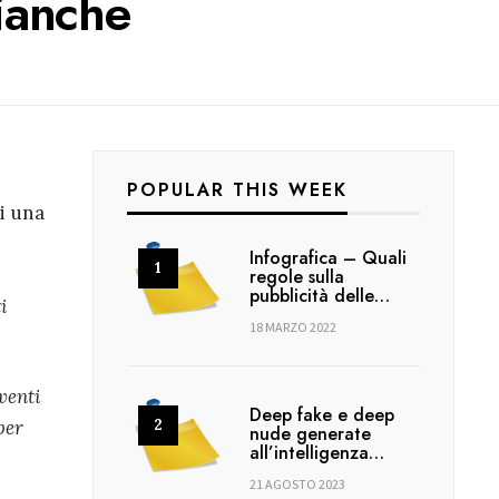
Bianche
POPULAR THIS WEEK
di una
Infografica – Quali
regole sulla
pubblicità delle…
i
18 MARZO 2022
rventi
Deep fake e deep
per
nude generate
all’intelligenza…
21 AGOSTO 2023