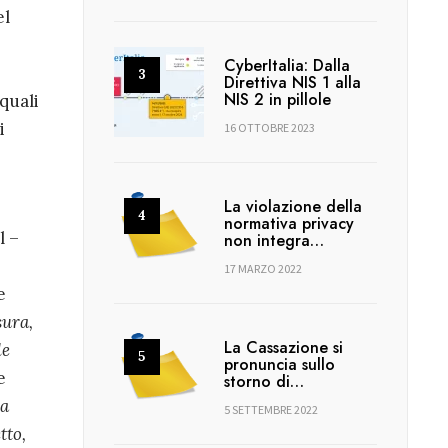
el
CyberItalia: Dalla
.
Direttiva NIS 1 alla
NIS 2 in pillole
quali
i
16 OTTOBRE 2023
La violazione della
normativa privacy
l –
non integra…
17 MARZO 2022
e
sura,
La Cassazione si
le
pronuncia sullo
e
storno di…
la
5 SETTEMBRE 2022
tto,