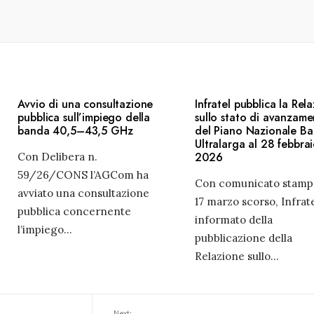
Avvio di una consultazione
Infratel pubblica la Rel
pubblica sull’impiego della
sullo stato di avanzam
banda 40,5–43,5 GHz
del Piano Nazionale B
Ultralarga al 28 febbra
2026
Con Delibera n.
59/26/CONS l’AGCom ha
Con comunicato stamp
avviato una consultazione
17 marzo scorso, Infrat
pubblica concernente
informato della
l’impiego
...
pubblicazione della
Relazione sullo
...
Next: