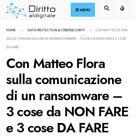
for:
Skip
MENU
to
content
HOME
DATA PROTECTION & CYBERSECURITY
CON MATTEO FLORA
SULLA COMUNICAZIONE DI UN RANSOMWARE – 3 COSE DA NON FARE E 3 COSE
DA FARE
Con Matteo Flora
sulla comunicazione
di un ransomware –
3 cose da NON FARE
e 3 cose DA FARE