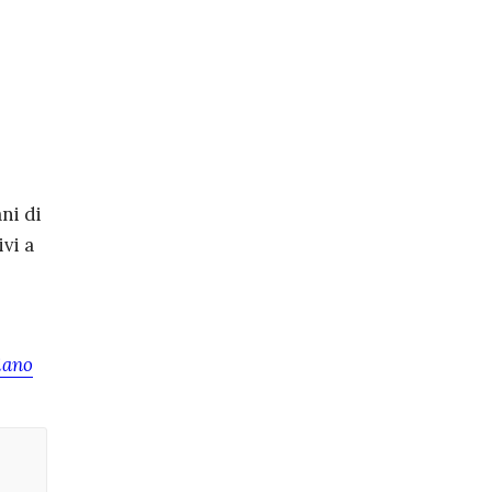
ani di
vi a
iano