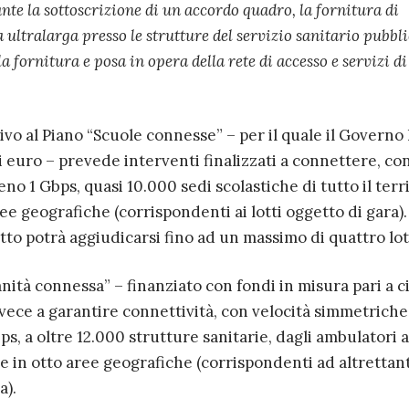
te la sottoscrizione di un accordo quadro, la fornitura di
 ultralarga presso le strutture del servizio sanitario pubbli
a fornitura e posa in opera della rete di accesso e servizi di
tivo al Piano “Scuole connesse” – per il quale il Governo
di euro – prevede interventi finalizzati a connettere, co
no 1 Gbps, quasi 10.000 sedi scolastiche di tutto il terr
ree geografiche (corrispondenti ai lotti oggetto di gara).
tto potrà aggiudicarsi fino ad un massimo di quattro lott
anità connessa” – finanziato con fondi in misura pari a c
nvece a garantire connettività, con velocità simmetriche
s, a oltre 12.000 strutture sanitarie, dagli ambulatori a
e in otto aree geografiche (corrispondenti ad altrettant
a).