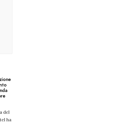
azione
ento
anda
bre
a del
tel ha