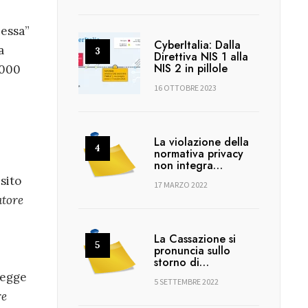
nessa”
CyberItalia: Dalla
a
Direttiva NIS 1 alla
NIS 2 in pillole
.000
16 OTTOBRE 2023
La violazione della
normativa privacy
non integra…
sito
17 MARZO 2022
atore
La Cassazione si
pronuncia sullo
storno di…
 legge
5 SETTEMBRE 2022
re