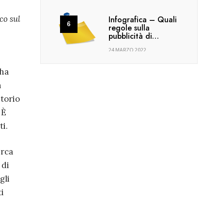
co sul
Infografica – Quali
regole sulla
pubblicità di…
24 MARZO 2022
 ha
n
itorio
 È
i.
irca
 di
gli
i