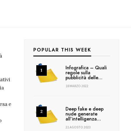
POPULAR THIS WEEK
à
Infografica – Quali
regole sulla
pubblicità delle…
ativi
18 MARZO 2022
ia
esa e
Deep fake e deep
nude generate
all’intelligenza…
o
21 AGOSTO 2023