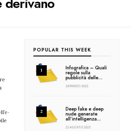
e derivano
POPULAR THIS WEEK
Infografica – Quali
regole sulla
pubblicità delle…
tre
18 MARZO 2022
a
Deep fake e deep
ll’
e-
nude generate
all’intelligenza…
ile
21 AGOSTO 2023