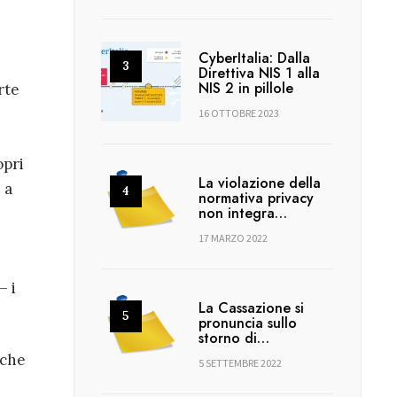
CyberItalia: Dalla
Direttiva NIS 1 alla
NIS 2 in pillole
rte
16 OTTOBRE 2023
opri
La violazione della
 a
normativa privacy
non integra…
17 MARZO 2022
– i
La Cassazione si
pronuncia sullo
storno di…
 che
5 SETTEMBRE 2022