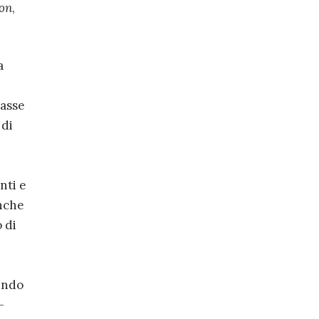
ion
,
a
tasse
 di
nti e
anche
 di
endo
-