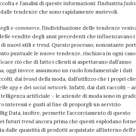
ccolta e l’analisi di queste informazioni: l’industria
fash
e dalle tendenze che sono rapidamente mutevoli.
egli
e-commerce
, l’individuazione delle tendenze veniv
i delle vendite degli anni precedenti che influenzavano i
 di nuovi stili e
trend
. Questo processo, nonostante por
osto puntuale le nuove tendenze, rischiava in ogni caso
icace ciò che di fatto i clienti si aspettavano dall’anno
ema, oggi invece assumono un ruolo fondamentale i dati
ccolti, dai
brand
della moda, dall’utilizzo che i propri clie
delle
app
e dei
social network
. Infatti, dai dati raccolti – 
intelligenza artificiale – le aziende di moda sono in grado
loro interessi e gusti al fine di proporgli un servizio
i Big Data, inoltre, permette l’accorciamento di questo
ei futuri
trend
ancora prima che questi esplodano forn
 dalle quantità di prodotti acquistate all’interno dell’
e