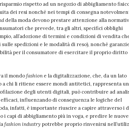
 risparmio rispetto ad un negozio di abbigliamento fisico,
tuita dei resi nonché nei tempi di consegna notevolmen
nd
della moda devono prestare attenzione alla normativ
nsumatori che prevede, tra gli altri, specifici obblighi
empio, all’adozione di termini e condizioni di vendita ch
sulle spedizioni e le modalità di reso), nonché garanzi
ibilità per il consumatore di esercitare il proprio diritto 
ra il mondo
fashion
e la digitalizzazione, che, da un lato
o a chi li ritiene essere mondi antitetici, rappresenta un
filazione degli utenti digitali, può contribuire ad analis
 efficaci, influenzando di conseguenza le logiche del
a, infatti, è importante riuscire a capire attraverso i d
no i capi di abbigliamento più in voga, e predire le nuove
la
fashion industry
potrebbe proprio rinvenirsi nell’utili