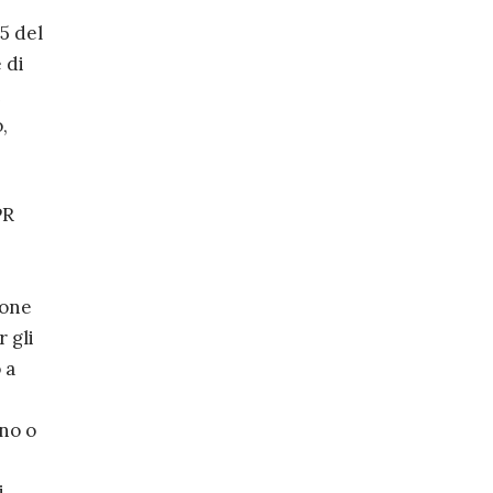
é
 5 del
 di
i
,
PR
ione
 gli
 a
ano o
i