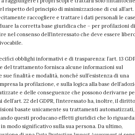
a raggiungere i propri scopi e trattarli solo fintantoch
el rispetto del principio di minimizzazione di cui all’art.
citamente raccogliere e trattare i dati personali le case
are la corretta base giuridica che – per profilazioni d
ire nel consenso dell’interessato che deve essere libero
ivocabile.
cifici obblighi informativi e di trasparenza: l’art. 13 GD
lare del trattamento fornisca alcune informazioni sul
e sue finalità e modalità, nonché sull’esistenza di una
presa la profilazione, e sulla logica alla base dell’adoz
tizzate e delle conseguenze che possono derivarne per
 dell’art. 22 del GDPR, l’interessato ha, inoltre, il diritto
isioni basate unicamente su trattamenti automatizzati,
uando questi producano effetti giuridici che lo riguard
n modo significativo sulla sua persona. Da ultimo,
cuzione di una
Data Protection Impact Assessment
ai sens