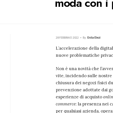
moda con i 
28 FEBBRAIO 2022
•
By
Enila Elezi
L’accelerazione della digita
nuove problematiche privacy
Non è una novità che l’avve
vite, incidendo sulle nostre
chiusura dei negozi fisici d
prevenzione adottate dai go
esperienze di acquisto
onli
commerce
: la presenza nei 
per qualsiasi azienda, opera