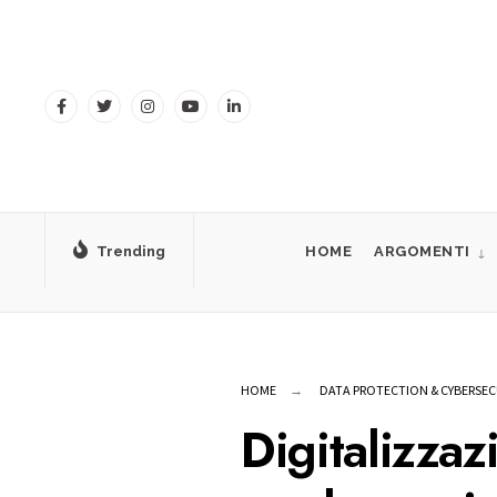
for:
Skip
to
content
Trending
HOME
ARGOMENTI
HOME
DATA PROTECTION & CYBERSEC
Digitalizza