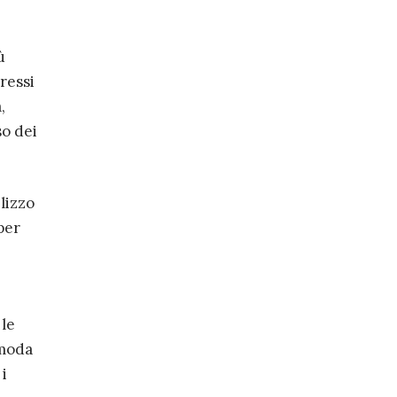
ù
ressi
,
so dei
ilizzo
per
 le
 moda
i