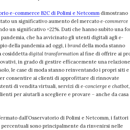
orio e-commerce B2C di Polimi e Netcomm
dimostrano
 stato un significativo aumento del mercato
e-commerce
ndo un significativo +22%. Dati che hanno subito una fo
 pandemia, che ha avvicinato gli utenti digitali agli
e-
oppio della pandemia ad oggi, i
brand
della moda stanno
a cosiddetta
digital transformation
al fine di offrire ai pr
novativi, in grado di gestire efficacemente una relazione
solo, le case di moda stanno reinventando i propri siti e
r consentire ai clienti di approfittare di rinnovate
tenti di vendita virtuali, servizi di
e-concierge
e
chatbot
,
clienti per aiutarli a scegliere e provare – anche da casa 
ermato dall’Osservatorio di Polimi e Netcomm, i fattori
 percentuali sono principalmente da rinvenirsi nelle