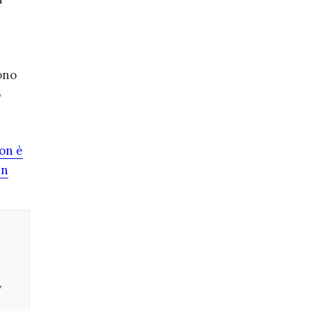
ono
o
on è
un
y