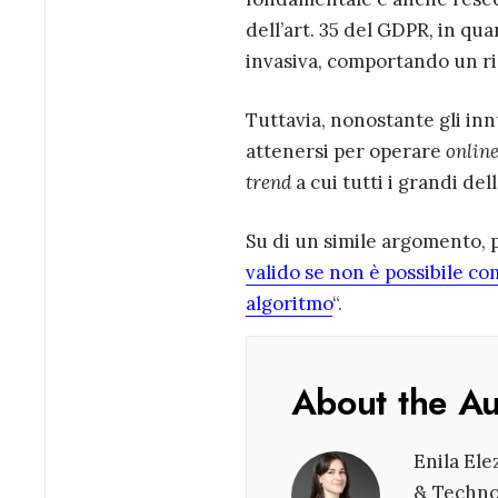
dell’art. 35 del GDPR
,
in quan
invasiva, comportando un risc
Tuttavia, nonostante gli inn
attenersi per operare
onlin
trend
a cui tutti i grandi d
Su di un simile argomento, p
valido se non è possibile c
algoritmo
“.
About the A
Enila Ele
& Technol