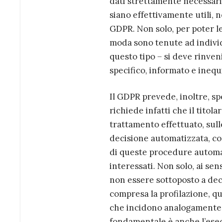
dati strettamente necessari 
siano effettivamente utili, n
GDPR. Non solo, per poter le
moda sono tenute ad individu
questo tipo – si deve rinven
specifico, informato e inequ
Il GDPR prevede, inoltre, spe
richiede infatti che il tito
trattamento effettuato, sull
decisione automatizzata, com
di queste procedure automa
interessati. Non solo, ai sensi
non essere sottoposto a dec
compresa la profilazione, q
che incidono analogamente i
fondamentale è anche l’ese