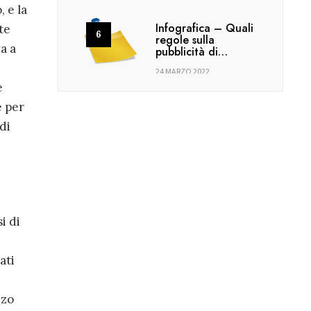
 e la
Infografica – Quali
te
regole sulla
a a
pubblicità di…
24 MARZO 2022
e
e per
di
i di
ati
zzo