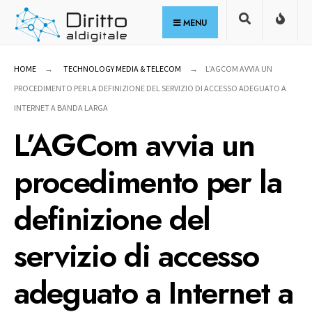
for:
Skip
MENU
to
content
HOME
TECHNOLOGY MEDIA & TELECOM
L’AGCOM AVVIA UN
PROCEDIMENTO PER LA DEFINIZIONE DEL SERVIZIO DI ACCESSO ADEGUATO A
INTERNET A BANDA LARGA
L’AGCom avvia un
procedimento per la
definizione del
servizio di accesso
adeguato a Internet a