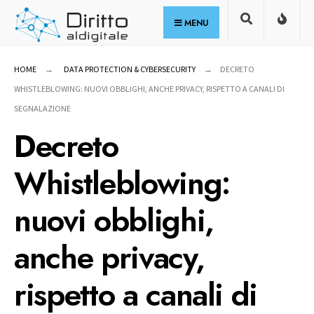
for:
Skip
MENU
to
content
HOME
DATA PROTECTION & CYBERSECURITY
DECRETO
WHISTLEBLOWING: NUOVI OBBLIGHI, ANCHE PRIVACY, RISPETTO A CANALI DI
SEGNALAZIONE
Decreto
Whistleblowing:
nuovi obblighi,
anche privacy,
rispetto a canali di