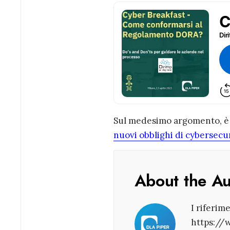
Sul medesimo argomento, è i
nuovi obblighi di cybersecur
About the A
I riferim
https://