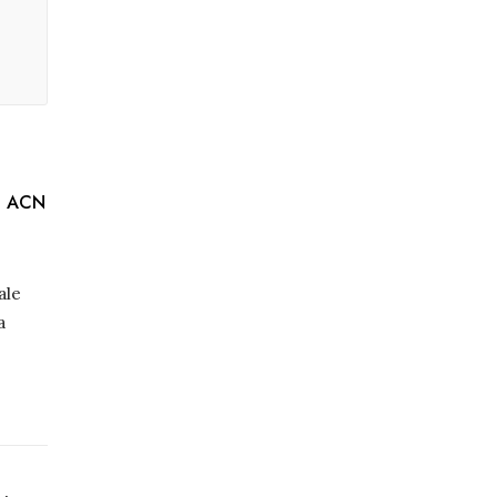
2: ACN
ale
a