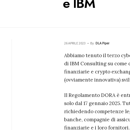
e IBM
26 APRILE 2023
•
By
DLA Piper
Abbiamo tenuto il terzo cyb
di IBM Consulting su come 
finanziarie e crypto exchan
(ovviamente innovativa) svi
Il Regolamento DORA è entra
solo dal 17 gennaio 2025. Tu
richiedendo competenze lega
banche, compagnie di assicur
finanziarie e i loro fornitori.