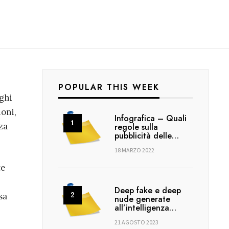
POPULAR THIS WEEK
ghi
oni,
Infografica – Quali
za
regole sulla
pubblicità delle…
18 MARZO 2022
te
Deep fake e deep
sa
nude generate
all’intelligenza…
21 AGOSTO 2023