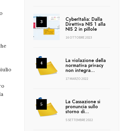
o
CyberItalia: Dalla
Direttiva NIS 1 alla
NIS 2 in pillole
16 OTTOBRE 2023
che
La violazione della
normativa privacy
iulio
non integra…
17 MARZO 2022
ro
la
La Cassazione si
pronuncia sullo
storno di…
5 SETTEMBRE 2022