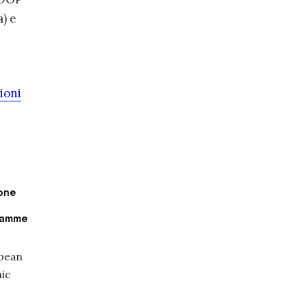
a) e
ioni
ione
gramme
opean
nic