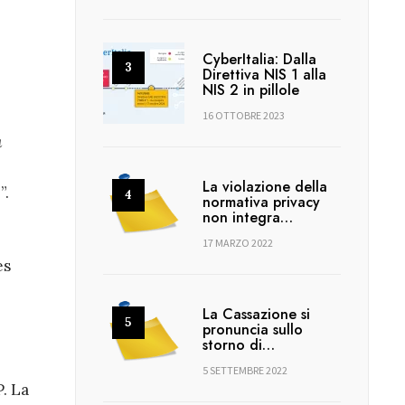
CyberItalia: Dalla
Direttiva NIS 1 alla
NIS 2 in pillole
16 OTTOBRE 2023
a
La violazione della
”.
normativa privacy
non integra…
17 MARZO 2022
es
La Cassazione si
pronuncia sullo
storno di…
5 SETTEMBRE 2022
. La