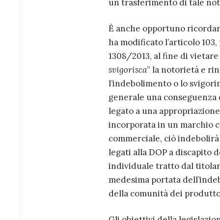
un trasferimento di tale not
È anche opportuno ricordare
ha modificato l’articolo 103,
1308/2013, al fine di vietar
svigorisca
” la notorietà e r
l’indebolimento o lo svigor
generale una conseguenza d
legato a una appropriazione
incorporata in un marchio co
commerciale, ciò indebolirà 
legati alla DOP a discapito 
individuale tratto dal tito
medesima portata dell’indeb
della comunità dei produtto
Gli obiettivi della legislaz