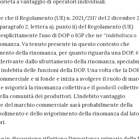
orietà a vantaggio di operatori individuali.
 che il Regolamento (UE) n. 2021/2117 del 2 dicembre 
 paragrafo 2, lettera a), punto ii) del Regolamento (UE)
e esplicitamente l’uso di DOP o IGP che ne “
indebolisca o
inomanza. Va tenuto presente in questo contesto che
imento della rinomanza, per quanto riguarda una DOP, è
erivante dallo sfruttamento della rinomanza, special
 indebita delle funzioni della DOP. Una volta che la DO
mmerciale e si fonde e inizia a svolgere il ruolo di mar
e svigorirà la rinomanza collettiva e il
goodwill
collettiv
della comunità dei produttori. L’indebito vantaggio
lare del marchio commerciale sarà probabilmente della
olimento e dello svigorimento della rinomanza dal lato
ri.
ione in discussione riflettono l’importanza primaria dell