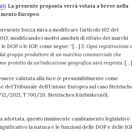
ui
).
La presente proposta verrà votata a breve nella
lamento Europeo
.
 presente bozza mira a modificare l’articolo 102 del
3, modificando i motivi assoluti di rifiuto dei marchi
 le DOP o le IGP, come segue: “[…] 2.
Ogni registrazione 
dal gruppo produttore di un marchio commerciale che
ome protetto da un’indicazione geografica sarà respinta
. […]
ssere valutata alla luce (e presumibilmente come
ne del Tribunale dell’Unione Europea sul caso Steirisch
12/2021, T 700/20, Steirisches Kürbiskernöl,
ta adottata, questo imminente cambiamento legislativo
gnificativo la natura e le funzioni delle DOP e delle IGP