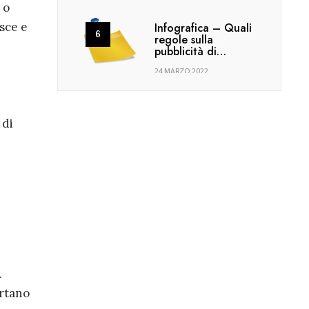
 o
sce e
Infografica – Quali
regole sulla
pubblicità di…
24 MARZO 2022
 di
.
ortano