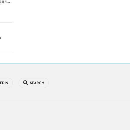
una
...
a
EDIN
SEARCH