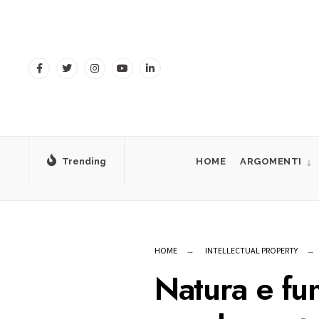
for:
Skip
to
content
Trending
HOME
ARGOMENTI
HOME
INTELLECTUAL PROPERTY
Natura e fun