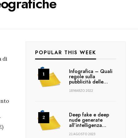
eografiche
POPULAR THIS WEEK
 di
Infografica – Quali
regole sulla
pubblicità delle…
18 MARZO 2022
ento
Deep fake e deep
r
nude generate
all’intelligenza…
E)
21 AGOSTO 2023