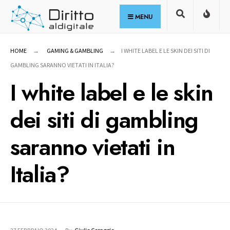
for:
Skip
MENU
to
content
HOME
GAMING & GAMBLING
I WHITE LABEL E LE SKIN DEI SITI DI
GAMBLING SARANNO VIETATI IN ITALIA?
I white label e le skin
dei siti di gambling
saranno vietati in
Italia?