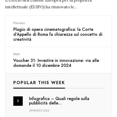
L’Ufficio dell’Unione Europea per la proprietà
intellettuale (EUIPO) ha rinnovato le
...
Previous:
Plagio di opera cinematografica: la Corte
d’Appello di Roma fa chiarezza sul concetto di
creatività
Next:
Voucher 31- Investire in innovazione- via alle
domande il 10 dicembre 2024
POPULAR THIS WEEK
Infografica – Quali regole sulla
pubblicità delle…
18 MARZO 2022