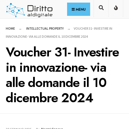
for:
Skip
MENU
to
content
HOME
INTELLECTUAL PROPERTY
VOUCHER 31- INVESTIRE IN
INNOVAZIONE- VIA ALLE DOMANDE IL 10 DICEMBRE 2024
Voucher 31- Investire
in innovazione- via
alle domande il 10
dicembre 2024