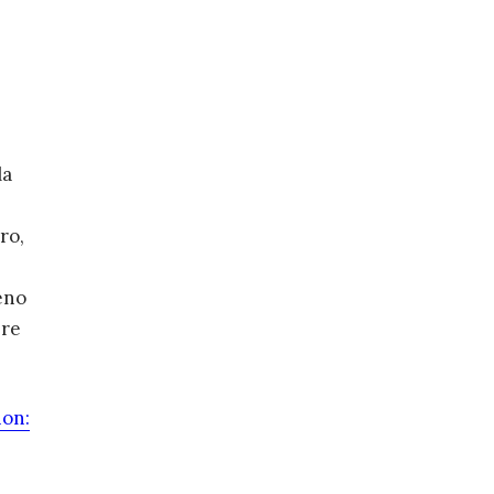
la
ro,
eno
ere
ion: