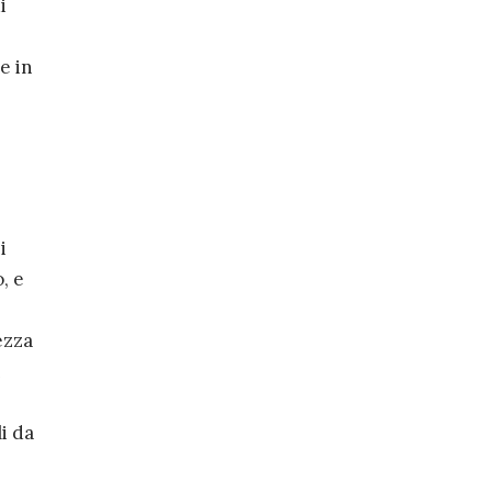
i
e in
i
, e
ezza
i
i da