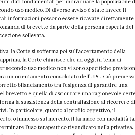
uni dati fondamentali per individuare la popolazione d
condo uso medico. Di diverso avviso è stato invece il
tali informazioni possono essere ricavate direttamente 
omanda di brevetto da parte della persona esperta del
ccezione sollevata.
ativa, la Corte si sofferma poi sull’accertamento della
pprima, la Corte chiarisce che ad oggi, in tema di
per secondo uso medico non vi sono specifiche prevision
ra un orientamento consolidato dell’UPC. Ciò premesso
corretto bilanciamento tra l’esigenza di garantire una
del brevetto e quella di assicurare una ragionevole cert
afferma la sussistenza della contraffazione al ricorrere d
vi. In particolare, quanto al profilo oggettivo, il
erto, o immesso sul mercato, il farmaco con modalità tal
rminare l’uso terapeutico rivendicato nella privativa.