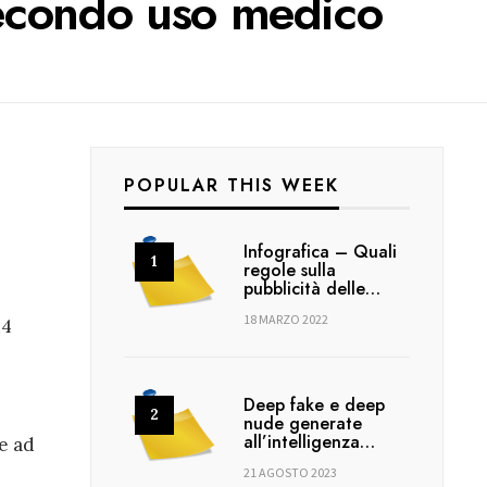
 secondo uso medico
POPULAR THIS WEEK
Infografica – Quali
regole sulla
pubblicità delle…
18 MARZO 2022
14
Deep fake e deep
e
nude generate
all’intelligenza…
te ad
21 AGOSTO 2023