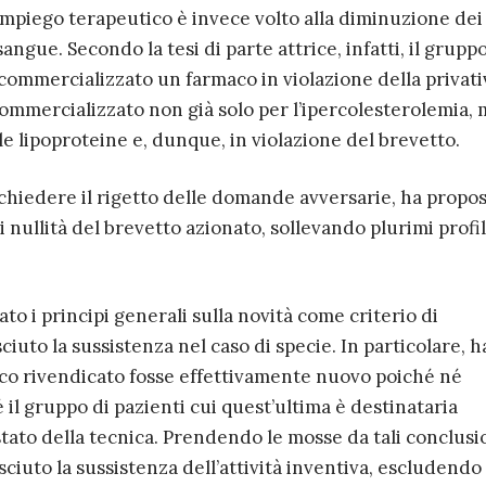
e impiego terapeutico è invece volto alla diminuzione dei
 sangue. Secondo la tesi di parte attrice, infatti, il gruppo
ommercializzato un farmaco in violazione della privativ
ommercializzato non già solo per l’ipercolesterolemia, 
le lipoproteine e, dunque, in violazione del brevetto.
 chiedere il rigetto delle domande avversarie, ha propo
ullità del brevetto azionato, sollevando plurimi profil
to i principi generali sulla novità come criterio di
ciuto la sussistenza nel caso di specie. In particolare, h
ico rivendicato fosse effettivamente nuovo poiché né
 il gruppo di pazienti cui quest’ultima è destinataria
tato della tecnica. Prendendo le mosse da tali conclusio
sciuto la sussistenza dell’attività inventiva, escludendo