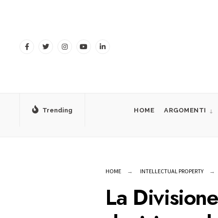
for:
Skip
to
content
Trending
HOME
ARGOMENTI
HOME
INTELLECTUAL PROPERTY
La Divisione