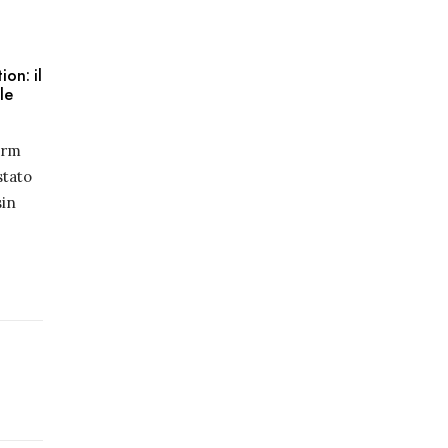
ion: il
le
arm
stato
sin