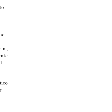
to
che
ini,
ente
l
tico
r