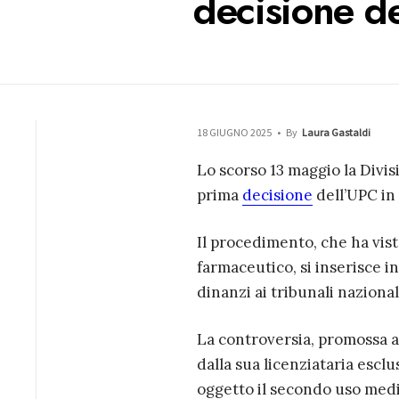
decisione d
18 GIUGNO 2025
•
By
Laura Gastaldi
Lo scorso 13 maggio la Divis
prima
decisione
dell’UPC in
Il procedimento, che ha vis
farmaceutico, si inserisce i
dinanzi ai tribunali nazional
La controversia, promossa av
dalla sua licenziataria esclu
oggetto il secondo uso medi