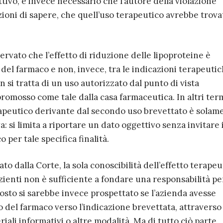
tivo, è invece necessario che l’autore della violazione
zioni di sapere, che quell’uso terapeutico avrebbe trova
ervato che l’effetto di riduzione delle lipoproteine è
del farmaco e non, invece, tra le indicazioni terapeuti
on si tratta di un uso autorizzato dal punto di vista
omosso come tale dalla casa farmaceutica. In altri term
rapeutico derivante dal secondo uso brevettato è solam
a: si limita a riportare un dato oggettivo senza invitare i
 per tale specifica finalità.
to dalla Corte, la sola conoscibilità dell’effetto terapeu
zienti non è sufficiente a fondare una responsabilità pe
osto si sarebbe invece prospettato se l’azienda avesse
o del farmaco verso l’indicazione brevettata, attraverso
iali informativi o altre modalità. Ma di tutto ciò parte