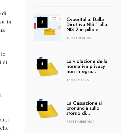
 di
CyberItalia: Dalla
a, in
Direttiva NIS 1 alla
NIS 2 in pillole
ma
16 OTTOBRE 2023
sto
La violazione della
i di
normativa privacy
non integra…
17 MARZO 2022
a
La Cassazione si
pronuncia sullo
storno di…
ni, i
5 SETTEMBRE 2022
 che