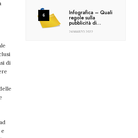
a
Infografica – Quali
regole sulla
pubblicità di…
24 MARZO 2022
ale
clusi
si di
ere
delle
e
 ad
 e