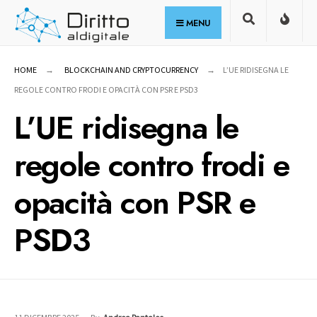
for:
Skip
MENU
to
content
HOME
BLOCKCHAIN AND CRYPTOCURRENCY
L’UE RIDISEGNA LE
REGOLE CONTRO FRODI E OPACITÀ CON PSR E PSD3
L’UE ridisegna le
regole contro frodi e
opacità con PSR e
PSD3