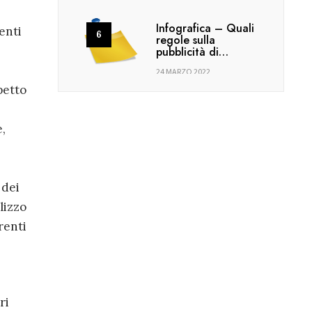
Infografica – Quali
enti
regole sulla
pubblicità di…
24 MARZO 2022
petto
,
 dei
lizzo
renti
ri