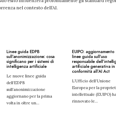
 il suo esito influenzerà profondamente gli standard rego
orrenza nel contesto dell’AI.
Linee guida EDPB
EUIPO: aggiornamento 
sull’anonimizzazione: cosa
linee guida sull’uso
significano per i sistemi di
responsabile dell’intell
intelligenza artificiale
artificiale generativa in
conformità all’AI Act
Le nuove linee guida
L’Ufficio dell’Unione
dell’EDPB
Europea per la proprie
sull’anonimizzazione
intellettuale (EUIPO) h
aggiornano per la prima
rinnovato le
...
volta in oltre un
...