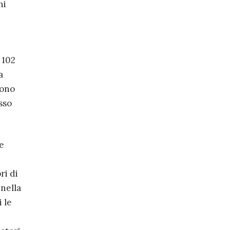
ni
 102
a
sono
sso
e
ri di
 nella
 le