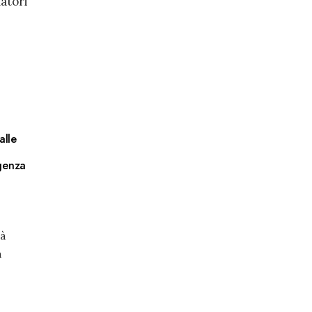
latori
alle
igenza
tà
a