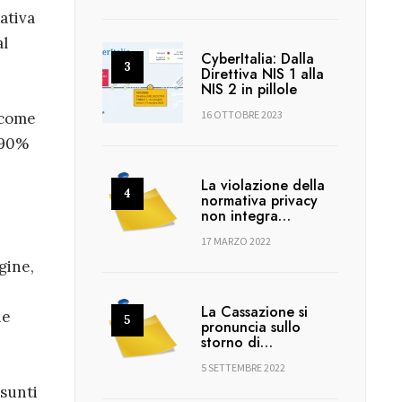
ativa
al
CyberItalia: Dalla
Direttiva NIS 1 alla
NIS 2 in pillole
16 OTTOBRE 2023
 come
 90%
La violazione della
normativa privacy
non integra…
17 MARZO 2022
gine,
La Cassazione si
ne
pronuncia sullo
storno di…
5 SETTEMBRE 2022
ssunti