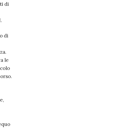
i di
.
o di
za.
a le
icolo
corso.
e,
e
 equo