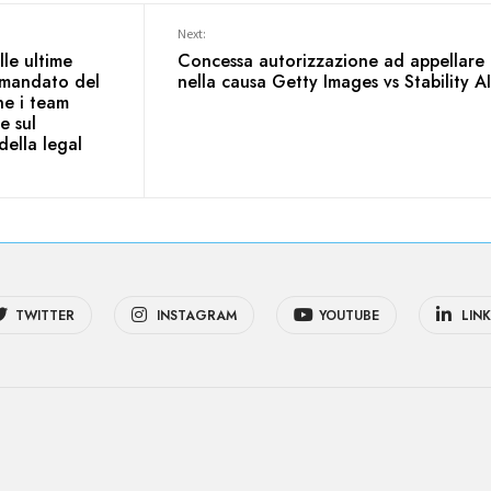
Next:
lle ultime
Concessa autorizzazione ad appellare
 mandato del
nella causa Getty Images vs Stability AI
he i team
e sul
ella legal
TWITTER
INSTAGRAM
YOUTUBE
LINK