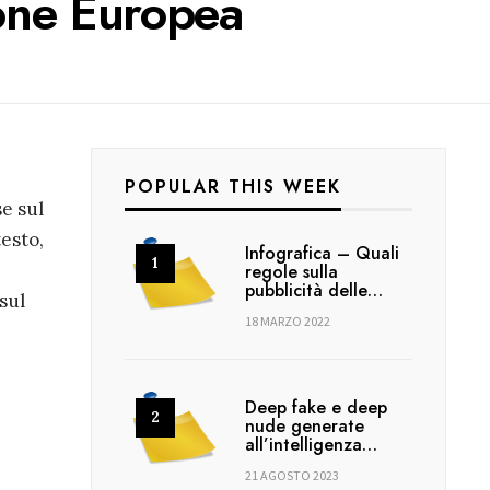
one Europea
POPULAR THIS WEEK
se sul
testo,
Infografica – Quali
regole sulla
pubblicità delle…
sul
18 MARZO 2022
.
Deep fake e deep
nude generate
all’intelligenza…
21 AGOSTO 2023