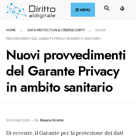
for:
Skip
MENU
to
content
HOME
DATA PROTECTION & CYBERSECURITY
NUOVI
PROVVEDIMENTI DEL GARANTE PRIVACY IN AMBITO SANITARIO
Nuovi provvedimenti
del Garante Privacy
in ambito sanitario
9 GIUGNO 2026
•
By
Roxana Smeria
Di recente, il Garante per la protezione dei dati