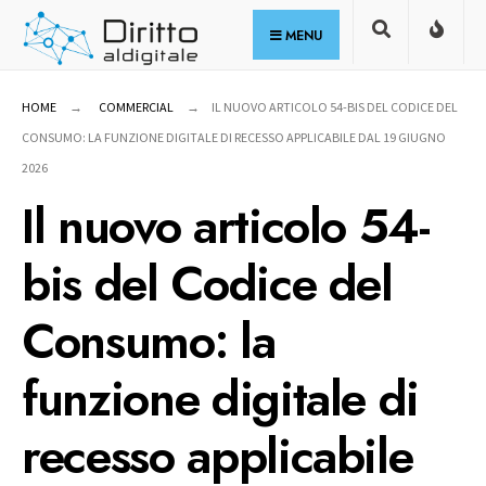
for:
Skip
MENU
to
content
HOME
COMMERCIAL
IL NUOVO ARTICOLO 54-BIS DEL CODICE DEL
CONSUMO: LA FUNZIONE DIGITALE DI RECESSO APPLICABILE DAL 19 GIUGNO
2026
Il nuovo articolo 54-
bis del Codice del
Consumo: la
funzione digitale di
recesso applicabile