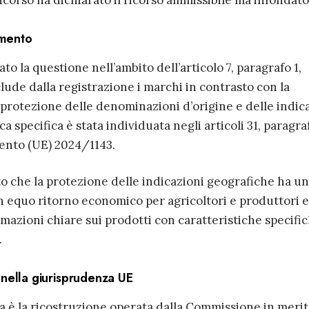
corso ha dichiarato il ricorso ammissibile ma infondato
imento
 la questione nell’ambito dell’articolo 7, paragrafo 1,
clude dalla registrazione i marchi in contrasto con la
 protezione delle denominazioni d’origine e delle indic
a specifica è stata individuata negli articoli 31, paragraf
mento (UE) 2024/1143.
 che la protezione delle indicazioni geografiche ha u
un equo ritorno economico per agricoltori e produttori e
mazioni chiare sui prodotti con caratteristiche specifi
.
nella giurisprudenza UE
a è la ricostruzione operata dalla Commissione in merit