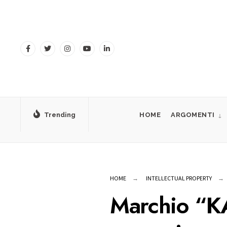
for:
Skip
to
content
Trending
HOME
ARGOMENTI
HOME
INTELLECTUAL PROPERTY
Marchio “K