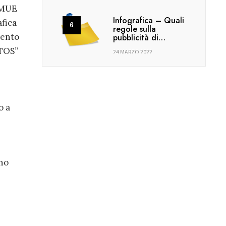
 RMUE
Infografica – Quali
afica
regole sulla
mento
pubblicità di…
ATOS”
24 MARZO 2022
o a
no