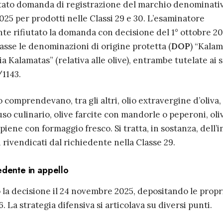
ntato domanda di registrazione del marchio denominati
5 per prodotti nelle Classi 29 e 30. L’esaminatore
te rifiutato la domanda con decisione del 1° ottobre 20
asse le denominazioni di origine protetta (
DOP
) “Kalam
“Elia Kalamatas” (relativa alle olive), entrambe tutelate ai 
1143.
o comprendevano, tra gli altri, olio extravergine d’oliva,
uso culinario, olive farcite con mandorle o peperoni, oli
ripiene con formaggio fresco. Si tratta, in sostanza, dell’
i rivendicati dal richiedente nella Classe 29.
edente in appello
 la decisione il 24 novembre 2025, depositando le propr
. La strategia difensiva si articolava su diversi punti.