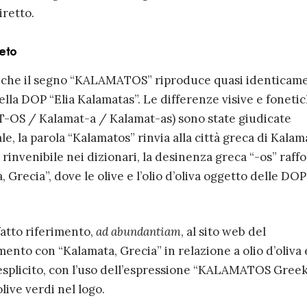
iretto.
reto
 che il segno “KALAMATOS” riproduce quasi identicam
lla DOP “Elia Kalamatas”. Le differenze visive e foneti
T-OS / Kalamat-a / Kalamat-as) sono state giudicate
e, la parola “Kalamatos” rinvia alla città greca di Kalam
invenibile nei dizionari, la desinenza greca “-os” raffor
Grecia”, dove le olive e l’olio d’oliva oggetto delle DOP
atto riferimento,
ad abundantiam
, al sito web del
mento con “Kalamata, Grecia” in relazione a olio d’oliva 
esplicito, con l’uso dell’espressione “KALAMATOS Greek
olive verdi nel logo.