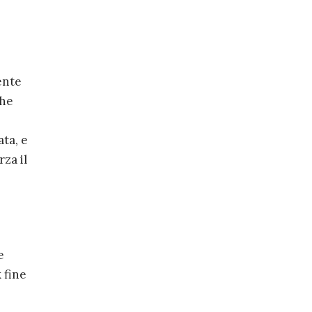
ente
che
ata, e
za il
e
 fine