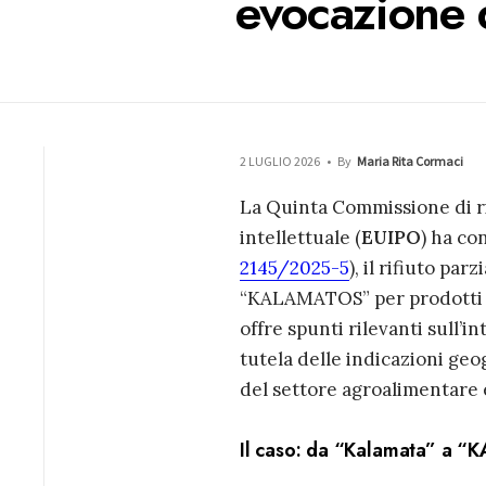
evocazione 
2 LUGLIO 2026
•
By
Maria Rita Cormaci
La Quinta Commissione di ri
intellettuale (
EUIPO
) ha co
2145/2025-5
), il rifiuto pa
“KALAMATOS” per prodotti a b
offre spunti rilevanti sull’i
tutela delle indicazioni geo
del settore agroalimentare e 
Il caso: da “Kalamata” a