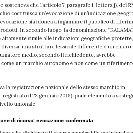
e sosteneva che l’articolo 7, paragrafo 1, lettera j), del
rchio costituisca un’evocazione di un’indicazione geogr
evocazione sia idonea a ingannare il pubblico di riferi
ei prodotti. In secondo luogo, la denominazione “KALAM
 altamente simile alle indicazioni geografiche protette,
iversa, una struttura lessicale differente e un chiaro
onsumatore medio, secondo il richiedente, avrebbe
come un marchio autonomo e non come un riferiment
ava la registrazione nazionale dello stesso marchio in
registrato il 23 gennaio 2018) quale elemento a sosteg
livello unionale.
ione di ricorso: evocazione confermata