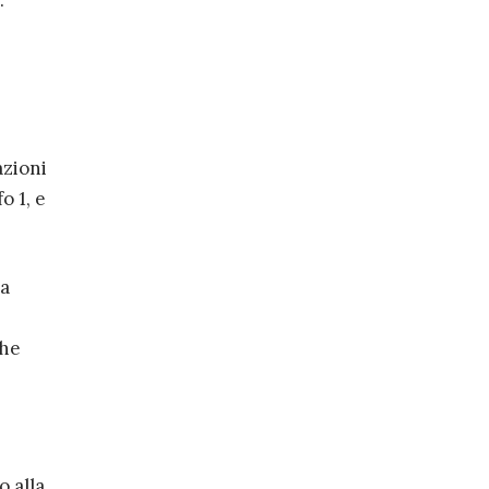
.
azioni
o 1, e
na
che
o alla