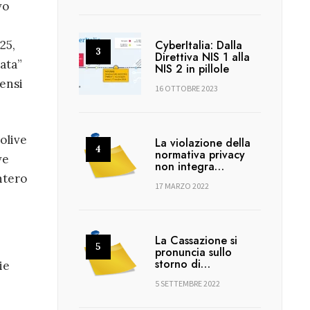
vo
25,
CyberItalia: Dalla
Direttiva NIS 1 alla
ata”
NIS 2 in pillole
sensi
16 OTTOBRE 2023
 olive
La violazione della
normativa privacy
ve
non integra…
intero
17 MARZO 2022
La Cassazione si
pronuncia sullo
storno di…
ie
5 SETTEMBRE 2022