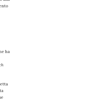
mento
one ha
ch
tetta
ta
se