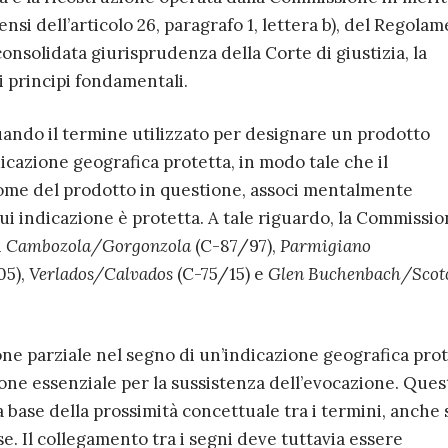
nsi dell’articolo 26, paragrafo 1, lettera b), del Regola
nsolidata giurisprudenza della Corte di giustizia, la
i principi fondamentali.
uando il termine utilizzato per designare un prodotto
icazione geografica protetta, in modo tale che il
nome del prodotto in questione, associ mentalmente
ui indicazione è protetta. A tale riguardo, la Commissi
i
Cambozola/Gorgonzola
(C-87/97),
Parmigiano
05),
Verlados/Calvados
(C-75/15) e
Glen Buchenbach/Scot
one parziale nel segno di un’indicazione geografica pro
one essenziale per la sussistenza dell’evocazione. Ques
 base della prossimità concettuale tra i termini, anche 
e. Il collegamento tra i segni deve tuttavia essere