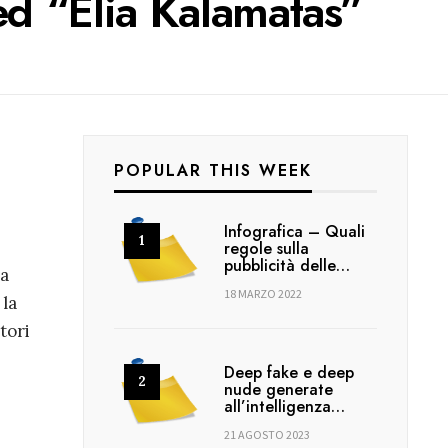
d “Elia Kalamatas”
POPULAR THIS WEEK
Infografica – Quali
regole sulla
pubblicità delle…
ia
18 MARZO 2022
 la
tori
Deep fake e deep
nude generate
all’intelligenza…
21 AGOSTO 2023