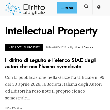
for:
Skip
MENU
to
content
Intellectual Property
INTELLECTUAL PROPERTY
28 MAGGIO 2026
•
By
Noemi Canova
Il diritto di seguito e l’elenco SIAE degli
autori che non l’hanno rivendicato
Con la pubblicazione nella Gazzetta Ufficiale n. 99
del 30 aprile 2026, la Società Italiana degli Autori
ed Editori ha reso noto il proprio elenco
semestrale
...
READ MORE →