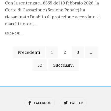
Con la sentenza n. 6855 del 19 febbraio 2026, la
Corte di Cassazione (Sezione Penale) ha
riesaminato l’ambito di protezione accordato ai
marchi notori,
...
READ MORE →
Paginazione
Precedenti
1
2
3
…
degli
articoli
50
Successivi
FACEBOOK
TWITTER