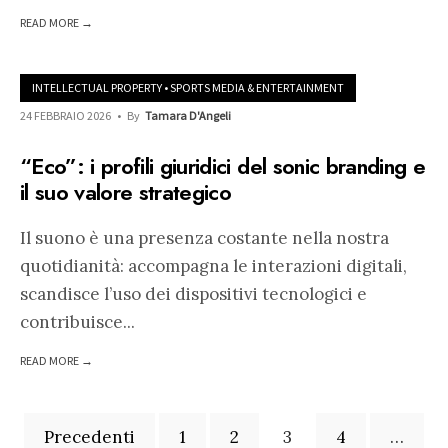
READ MORE →
INTELLECTUAL PROPERTY
•
SPORTS MEDIA & ENTERTAINMENT
24 FEBBRAIO 2026
•
By
Tamara D'Angeli
“Eco”: i profili giuridici del sonic branding e
il suo valore strategico
Il suono è una presenza costante nella nostra
quotidianità: accompagna le interazioni digitali,
scandisce l’uso dei dispositivi tecnologici e
contribuisce
...
READ MORE →
Paginazione
Precedenti
1
2
3
4
…