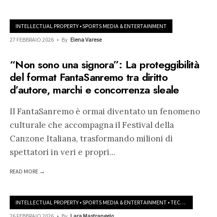
INTELLECTUAL PROPERTY
•
SPORTS MEDIA & ENTERTAINMENT
27 FEBBRAIO 2026
•
By
Elena Varese
“Non sono una signora”: La proteggibilità
del format FantaSanremo tra diritto
d’autore, marchi e concorrenza sleale
Il FantaSanremo è ormai diventato un fenomeno
culturale che accompagna il Festival della
Canzone Italiana, trasformando milioni di
spettatori in veri e propri
...
READ MORE →
INTELLECTUAL PROPERTY
•
SPORTS MEDIA & ENTERTAINMENT
•
TECHNOLOGY MEDIA & TELECOM
26 FEBBRAIO 2026
•
By
Lara Mastrangelo