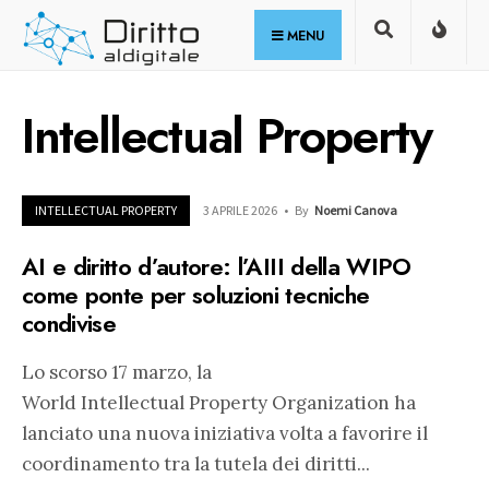
for:
Skip
MENU
to
content
Intellectual Property
INTELLECTUAL PROPERTY
3 APRILE 2026
•
By
Noemi Canova
AI e diritto d’autore: l’AIII della WIPO
come ponte per soluzioni tecniche
condivise
Lo scorso 17 marzo, la
World Intellectual Property Organization ha
lanciato una nuova iniziativa volta a favorire il
coordinamento tra la tutela dei diritti
...