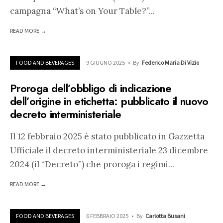
campagna “What’s on Your Table?”
...
READ MORE →
FOOD AND BEVERAGES
9 GIUGNO 2025
•
By
Federico Maria Di Vizio
Proroga dell’obbligo di indicazione
dell’origine in etichetta: pubblicato il nuovo
decreto interministeriale
Il 12 febbraio 2025 è stato pubblicato in Gazzetta
Ufficiale il decreto interministeriale 23 dicembre
2024 (il “Decreto”) che proroga i regimi
...
READ MORE →
FOOD AND BEVERAGES
6 FEBBRAIO 2025
•
By
Carlotta Busani