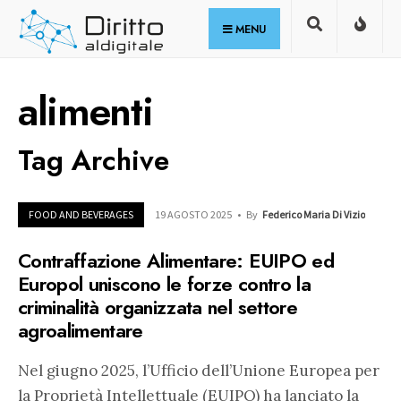
for:
Skip
MENU
to
content
alimenti
Tag Archive
FOOD AND BEVERAGES
19 AGOSTO 2025
•
By
Federico Maria Di Vizio
Contraffazione Alimentare: EUIPO ed
Europol uniscono le forze contro la
criminalità organizzata nel settore
agroalimentare
Nel giugno 2025, l’Ufficio dell’Unione Europea per
la Proprietà Intellettuale (EUIPO) ha lanciato la