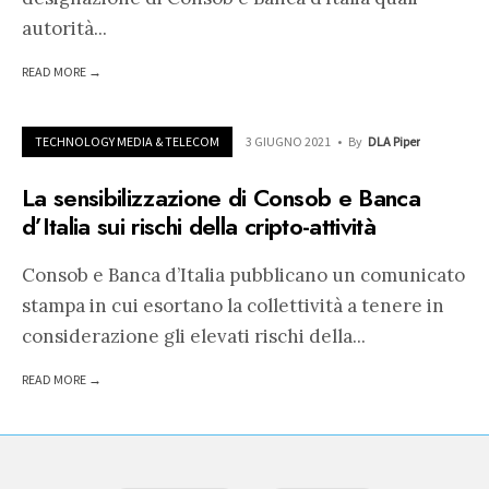
autorità
...
READ MORE →
TECHNOLOGY MEDIA & TELECOM
3 GIUGNO 2021
•
By
DLA Piper
La sensibilizzazione di Consob e Banca
d’Italia sui rischi della cripto-attività
Consob e Banca d’Italia pubblicano un comunicato
stampa in cui esortano la collettività a tenere in
considerazione gli elevati rischi della
...
READ MORE →