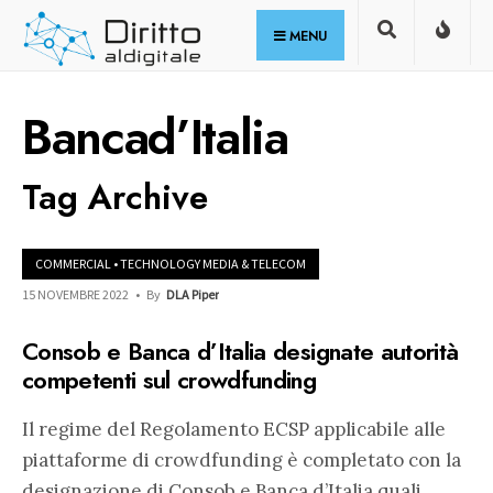
for:
Skip
MENU
to
content
Bancad’Italia
Tag Archive
COMMERCIAL
•
TECHNOLOGY MEDIA & TELECOM
15 NOVEMBRE 2022
•
By
DLA Piper
Consob e Banca d’Italia designate autorità
competenti sul crowdfunding
Il regime del Regolamento ECSP applicabile alle
piattaforme di crowdfunding è completato con la
designazione di Consob e Banca d’Italia quali