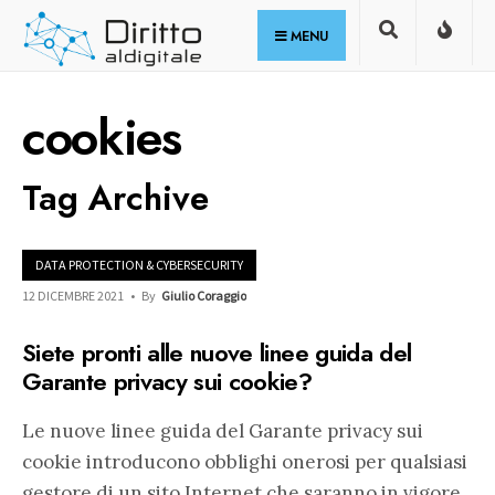
for:
Skip
MENU
to
content
cookies
Tag Archive
DATA PROTECTION & CYBERSECURITY
12 DICEMBRE 2021
•
By
Giulio Coraggio
Siete pronti alle nuove linee guida del
Garante privacy sui cookie?
Le nuove linee guida del Garante privacy sui
cookie introducono obblighi onerosi per qualsiasi
gestore di un sito Internet che saranno in vigore