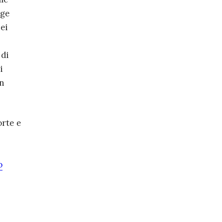
rge
ei
 di
i
on
orte e
o