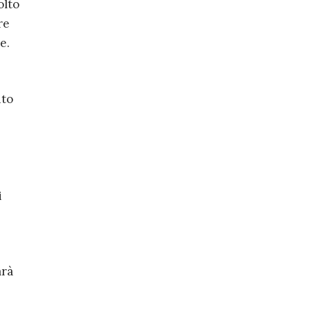
olto
re
e.
ito
i
arà