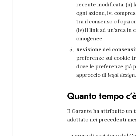
recente modificata, (ii)
ogni azione, ivi compreso 
tra il consenso o l’opzi
(iv) i
l link ad un’area in
omogenee
Revisione dei consensi
preferenze sui cookie tr
dove le preferenze già 
approccio di
legal design
.
Quanto tempo c’è
Il Garante ha attribuito un
adottato nei precedenti mes
La presa di posizione del Ga