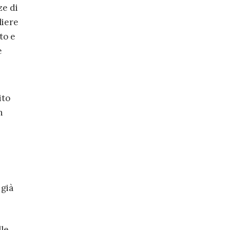
ze di
liere
to
e
e
ito
n
 già
lle