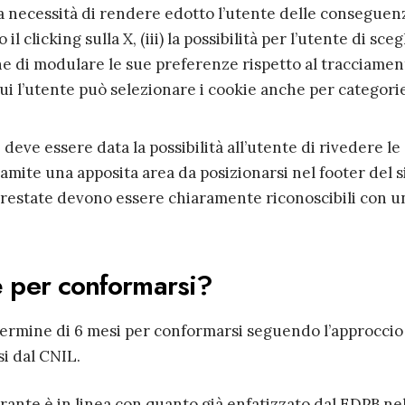
 la necessità di rendere edotto l’utente delle conseguen
il clicking sulla X, (iii) la possibilità per l’utente di sceg
one di modulare le sue preferenze rispetto al tracciamen
 cui l’utente può selezionare i cookie anche per categori
: deve essere data la possibilità all’utente di rivedere le
amite una apposita area da posizionarsi nel footer del s
prestate devono essere chiaramente riconoscibili con u
 per conformarsi?
 termine di 6 mesi per conformarsi
seguendo l’approccio
i dal CNIL.
rante è in linea con quanto già enfatizzato dal EDPB ne