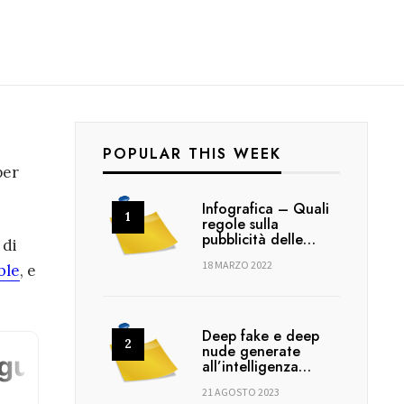
POPULAR THIS WEEK
per
Infografica – Quali
regole sulla
pubblicità delle…
 di
18 MARZO 2022
ble
, e
Deep fake e deep
nude generate
all’intelligenza…
21 AGOSTO 2023