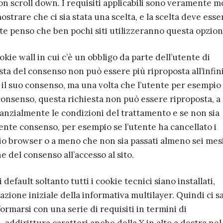
con scroll down. I requisiti applicabili sono veramente m
strare che ci sia stata una scelta, e la scelta deve esse
 penso che ben pochi siti utilizzeranno questa opzion
kie wall in cui c’è un obbligo da parte dell’utente di
esta del consenso non può essere più riproposta all’infin
a il suo consenso, ma una volta che l’utente per esempio
consenso, questa richiesta non può essere riproposta, a
nzialmente le condizioni del trattamento e se non sia
dente consenso, per esempio se l’utente ha cancellato i
rio browser o a meno che non sia passati almeno sei mes
 del consenso all’accesso al sito.
 default soltanto tutti i cookie tecnici siano installati,
zione iniziale della informativa multilayer. Quindi ci s
rmarsi con una serie di requisiti in termini di