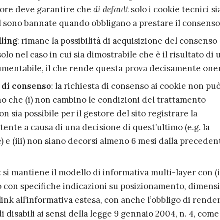
estore deve garantire che
di default
solo i cookie tecnici s
all sono bannate quando obbligano a prestare il consenso
ling
: rimane la possibilità di acquisizione del consenso
olo nel caso in cui sia dimostrabile che è il risultato di 
umentabile, il che rende questa prova decisamente one
a di consenso
: la richiesta di consenso ai cookie non pu
no che
(i)
non cambino le condizioni del trattamento
on sia possibile per il gestore del sito registrare la
tente a causa di una decisione di quest’ultimo (e.g. la
) e (iii) non siano decorsi almeno 6 mesi dalla preceden
: si mantiene il modello di informativa multi-layer con (i
to con specifiche indicazioni su posizionamento, dimensi
ink all’informativa estesa, con anche l’obbligo di rende
i disabili ai sensi della legge 9 gennaio 2004, n. 4, come