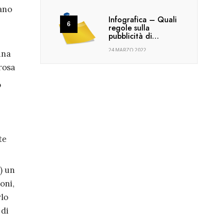
iano
Infografica – Quali
regole sulla
pubblicità di…
24 MARZO 2022
una
rosa
ò
te
) un
oni,
rlo
 di