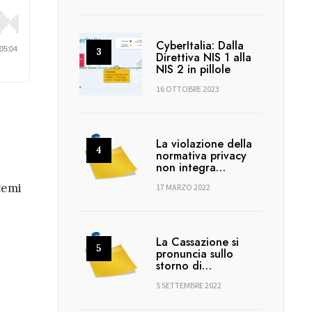
CyberItalia: Dalla
Direttiva NIS 1 alla
NIS 2 in pillole
16 OTTOBRE 2023
La violazione della
normativa privacy
non integra…
stemi
17 MARZO 2022
:
La Cassazione si
pronuncia sullo
storno di…
5 SETTEMBRE 2022