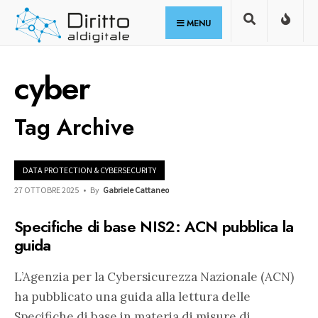
for:
Skip
MENU
to
content
cyber
Tag Archive
DATA PROTECTION & CYBERSECURITY
27 OTTOBRE 2025
•
By
Gabriele Cattaneo
Specifiche di base NIS2: ACN pubblica la
guida
L’Agenzia per la Cybersicurezza Nazionale (ACN)
ha pubblicato una guida alla lettura delle
Specifiche di base in materia di misure di