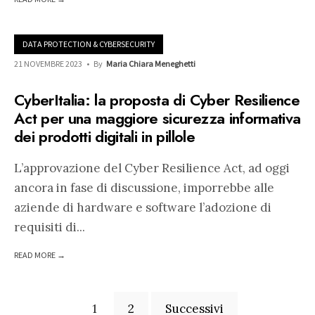
DATA PROTECTION & CYBERSECURITY
21 NOVEMBRE 2023
•
By
Maria Chiara Meneghetti
CyberItalia: la proposta di Cyber Resilience
Act per una maggiore sicurezza informativa
dei prodotti digitali in pillole
L’approvazione del Cyber Resilience Act, ad oggi
ancora in fase di discussione, imporrebbe alle
aziende di hardware e software l’adozione di
requisiti di
...
READ MORE →
Paginazione
1
2
Successivi