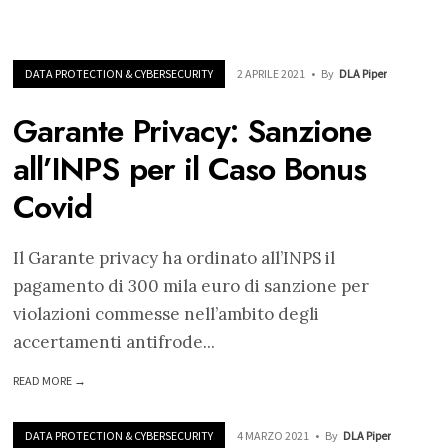
DATA PROTECTION & CYBERSECURITY
2 APRILE 2021
•
By
DLA Piper
Garante Privacy: Sanzione
all’INPS per il Caso Bonus
Covid
Il Garante privacy ha ordinato all’INPS il
pagamento di 300 mila euro di sanzione per
violazioni commesse nell’ambito degli
accertamenti antifrode
...
READ MORE →
DATA PROTECTION & CYBERSECURITY
4 MARZO 2021
•
By
DLA Piper