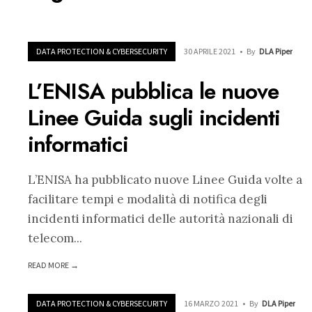
DATA PROTECTION & CYBERSECURITY
30 APRILE 2021
•
By
DLA Piper
L’ENISA pubblica le nuove
Linee Guida sugli incidenti
informatici
L’ENISA ha pubblicato nuove Linee Guida volte a
facilitare tempi e modalità di notifica degli
incidenti informatici delle autorità nazionali di
telecom
...
READ MORE →
DATA PROTECTION & CYBERSECURITY
16 MARZO 2021
•
By
DLA Piper