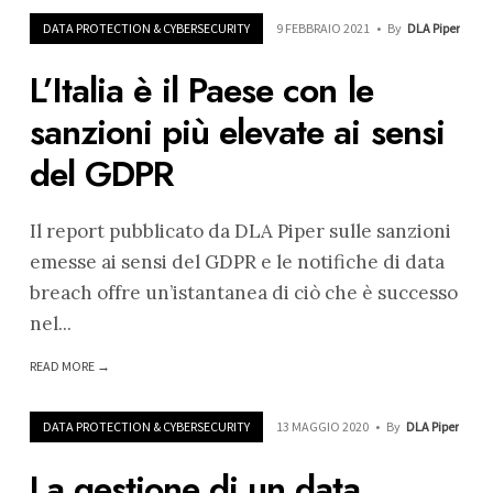
DATA PROTECTION & CYBERSECURITY
9 FEBBRAIO 2021
•
By
DLA Piper
L’Italia è il Paese con le
sanzioni più elevate ai sensi
del GDPR
Il report pubblicato da DLA Piper sulle sanzioni
emesse ai sensi del GDPR e le notifiche di data
breach offre un’istantanea di ciò che è successo
nel
...
READ MORE →
DATA PROTECTION & CYBERSECURITY
13 MAGGIO 2020
•
By
DLA Piper
La gestione di un data