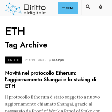
for:
Skip
MENU
to
content
ETH
Tag Archive
FINTECH
25 APRILE 2023
•
By
DLA Piper
Novità nel protocollo Etherum:
l’aggiornamento Shangai e lo staking di
ETH
Il protocollo Etherum è stato soggetto a nuovo
aggiornamento chiamato Shangai, grazie al
passaggio da Proof of Work a Proof of Stake con