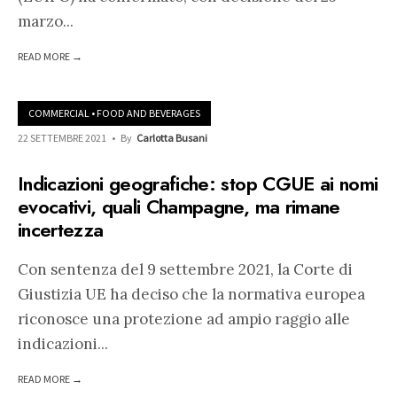
marzo
...
READ MORE →
COMMERCIAL
•
FOOD AND BEVERAGES
22 SETTEMBRE 2021
•
By
Carlotta Busani
Indicazioni geografiche: stop CGUE ai nomi
evocativi, quali Champagne, ma rimane
incertezza
Con sentenza del 9 settembre 2021, la Corte di
Giustizia UE ha deciso che la normativa europea
riconosce una protezione ad ampio raggio alle
indicazioni
...
READ MORE →