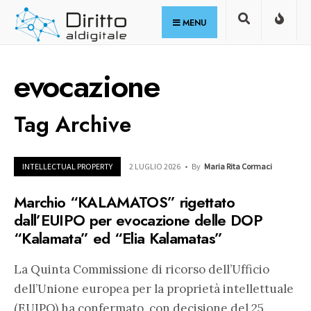
for:
Skip
MENU
to
content
evocazione
Tag Archive
INTELLECTUAL PROPERTY
2 LUGLIO 2026
•
By
Maria Rita Cormaci
Marchio “KALAMATOS” rigettato
dall’EUIPO per evocazione delle DOP
“Kalamata” ed “Elia Kalamatas”
La Quinta Commissione di ricorso dell’Ufficio
dell’Unione europea per la proprietà intellettuale
(EUIPO) ha confermato, con decisione del 25